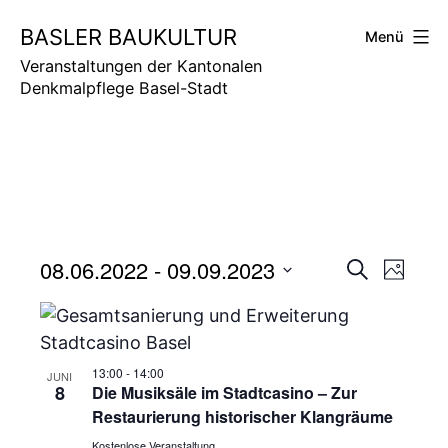
Zum
BASLER BAUKULTUR
Menü
Inhalt
springen
Veranstaltungen der Kantonalen
Denkmalpflege Basel-Stadt
V
08.06.2022
 - 
09.09.2023
V
Suche
Photo
Select
e
e
date.
r
r
a
13:00
-
14:00
JUNI
8
Die Musiksäle im Stadtcasino – Zur
a
n
Restaurierung historischer Klangräume
n
Kostenlose Veranstaltung