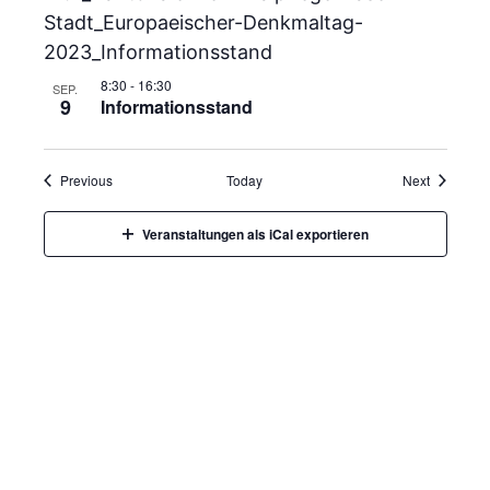
8:30
-
16:30
SEP.
9
Informationsstand
Veranstaltungen
Veranstal
Previous
Today
Next
Veranstaltungen als iCal exportieren