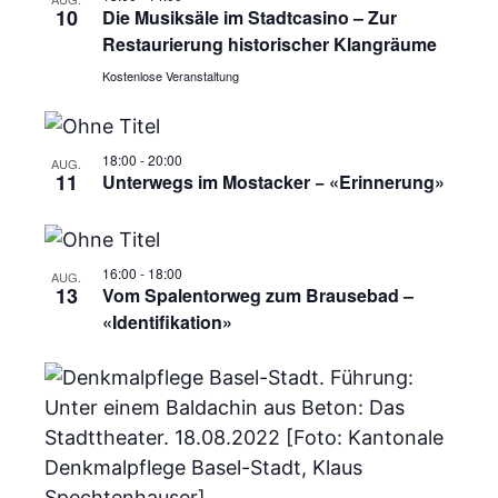
s
i
10
Die Musiksäle im Stadtcasino – Zur
o
i
Restaurierung historischer Klangräume
Kostenlose Veranstaltung
n
c
h
18:00
-
20:00
AUG.
11
Unterwegs im Mostacker − «Erinnerung»
t
e
16:00
-
18:00
AUG.
n
13
Vom Spalentorweg zum Brausebad –
«Identifikation»
,
N
a
v