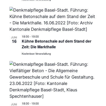
s
s
t
a
t
l
a
t
18:00
-
19:00
JUNI
l
16
Kühne Betonschale auf dem Stand der
u
Zeit: Die Markthalle
t
n
Kostenlose Veranstaltung
u
g
A
n
n
g
s
e
i
n
c
18:00
-
19:00
JUNI