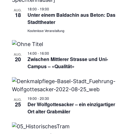
i
18:00
-
19:00
AUG.
18
Unter einem Baldachin aus Beton: Das
g
Stadttheater
Kostenlose Veranstaltung
a
t
14:00
-
16:00
AUG.
i
20
Zwischen Mittlerer Strasse und Uni-
Campus – «Qualität»
o
n
19:00
-
20:30
AUG.
25
Der Wolfgottesacker – ein einzigartiger
Ort alter Grabmäler