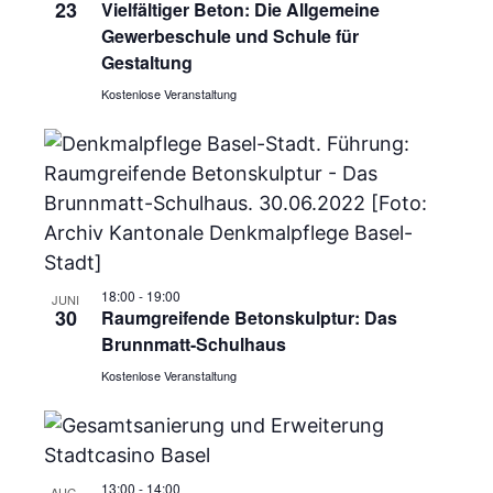
23
Vielfältiger Beton: Die Allgemeine
S
h
Gewerbeschule und Schule für
t
Gestaltung
u
Kostenlose Veranstaltung
e
c
n
h
-
e
N
u
a
v
18:00
-
19:00
n
JUNI
30
Raumgreifende Betonskulptur: Das
i
Brunnmatt-Schulhaus
d
g
Kostenlose Veranstaltung
A
a
n
t
13:00
-
14:00
AUG.