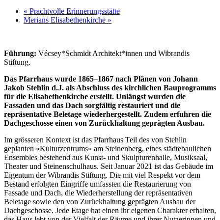
«
Prachtvolle Erinnerungsstätte
Merians Elisabethenkirche
»
Führung:
Vécsey*Schmidt Architekt*innen und Wibrandis
Stiftung.
Das Pfarrhaus wurde 1865–1867 nach Plänen von Johann
Jakob Stehlin d.J. als Abschluss des kirchlichen Bauprogramms
für die Elisabethenkirche erstellt. Unlängst wurden die
Fassaden und das Dach sorgfältig restauriert und die
repräsentative Beletage wiederhergestellt. Zudem erfuhren die
Dachgeschosse einen von Zurückhaltung geprägten Ausbau.
Im grösseren Kontext ist das Pfarrhaus Teil des von Stehlin
geplanten «Kulturzentrums» am Steinenberg, eines städtebaulichen
Ensembles bestehend aus Kunst- und Skulpturenhalle, Musiksaal,
Theater und Steinenschulhaus. Seit Januar 2021 ist das Gebäude im
Eigentum der Wibrandis Stiftung. Die mit viel Respekt vor dem
Bestand erfolgten Eingriffe umfassten die Restaurierung von
Fassade und Dach, die Wiederherstellung der repräsentativen
Beletage sowie den von Zurückhaltung geprägten Ausbau der
Dachgeschosse. Jede Etage hat einen ihr eigenen Charakter erhalten,
das Haus lebt von der Vielfalt der Räume und ihrer Nutzerinnen und