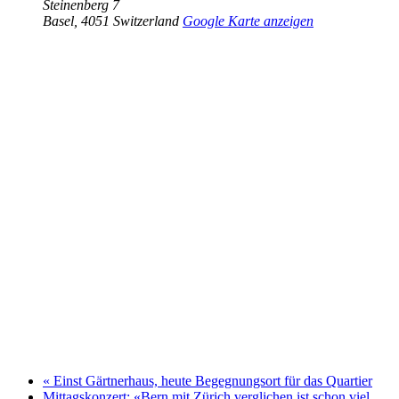
Steinenberg 7
Basel
,
4051
Switzerland
Google Karte anzeigen
«
Einst Gärtnerhaus, heute Begegnungsort für das Quartier
Mittagskonzert: «Bern mit Zürich verglichen ist schon viel