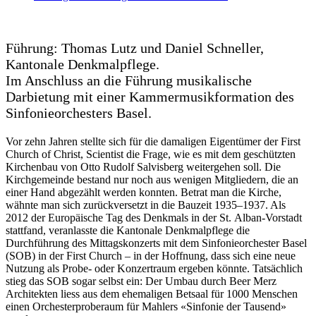
Führung: Thomas Lutz und Daniel Schneller,
Kantonale Denkmalpflege.
Im Anschluss an die Führung musikalische
Darbietung mit einer Kammermusikformation des
Sinfonieorchesters Basel.
Vor zehn Jahren stellte sich für die damaligen Eigentümer der First
Church of Christ, Scientist die Frage, wie es mit dem geschützten
Kirchenbau von Otto Rudolf Salvisberg weitergehen soll. Die
Kirchgemeinde bestand nur noch aus wenigen Mitgliedern, die an
einer Hand abgezählt werden konnten. Betrat man die Kirche,
wähnte man sich zurückversetzt in die Bauzeit 1935–1937. Als
2012 der Europäische Tag des Denkmals in der St. Alban-Vorstadt
stattfand, veranlasste die Kantonale Denkmalpflege die
Durchführung des Mittagskonzerts mit dem Sinfonieorchester Basel
(SOB) in der First Church – in der Hoffnung, dass sich eine neue
Nutzung als Probe- oder Konzertraum ergeben könnte. Tatsächlich
stieg das SOB sogar selbst ein: Der Umbau durch Beer Merz
Architekten liess aus dem ehemaligen Betsaal für 1000 Menschen
einen Orchesterproberaum für Mahlers «Sinfonie der Tausend»