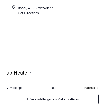
Basel
,
4057
Switzerland
Get Directions
ab Heute
Datum
wählen.
Veranstaltungen
Vorherige
Heute
Nächste
Veranstaltu
Veranstaltungen als iCal exportieren