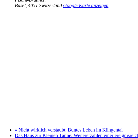
Basel
,
4051
Switzerland
Google Karte anzeigen
«
Nicht wirklich verstaubt: Buntes Leben im Klingental
Das Haus zur Kleinen Tanne: Weitererzählen einer ereignisrei