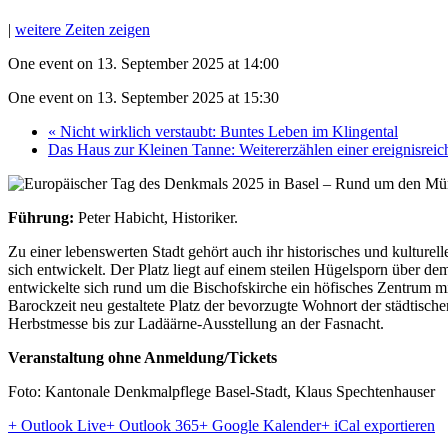
|
weitere Zeiten zeigen
One event on 13. September 2025 at 14:00
One event on 13. September 2025 at 15:30
«
Nicht wirklich verstaubt: Buntes Leben im Klingental
Das Haus zur Kleinen Tanne: Weitererzählen einer ereignisrei
Führung:
Peter Habicht, Historiker.
Zu einer lebenswerten Stadt gehört auch ihr historisches und kulturelle
sich entwickelt. Der Platz liegt auf einem steilen Hügelsporn über de
entwickelte sich rund um die Bischofskirche ein höfisches Zentrum m
Barockzeit neu gestaltete Platz der bevorzugte Wohnort der städtisch
Herbstmesse bis zur Ladäärne-Ausstellung an der Fasnacht.
Veranstaltung ohne Anmeldung/Tickets
Foto: Kantonale Denkmalpflege Basel-Stadt, Klaus Spechtenhauser
+ Outlook Live
+ Outlook 365
+ Google Kalender
+ iCal exportieren